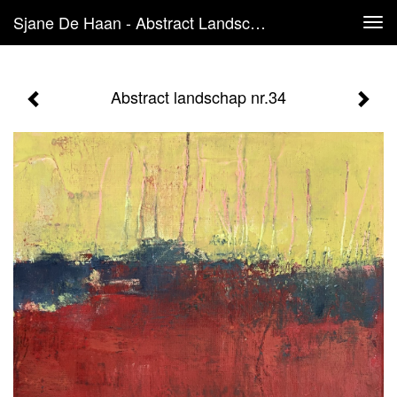
Sjane De Haan - Abstract Landschap Nr.34
Tog
navi
Abstract landschap nr.34