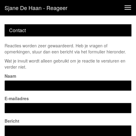
Sjane De Haan - Reageer
Tog
navi
Contact
Reacties worden zeer gewaardeerd. Heb je vragen of
opmerkingen, stuur dan een bericht via het formulier hieronder.
Wat je invult wordt alleen gebruikt om je reactie te versturen en
verder niet.
Naam
E-mailadres
Bericht