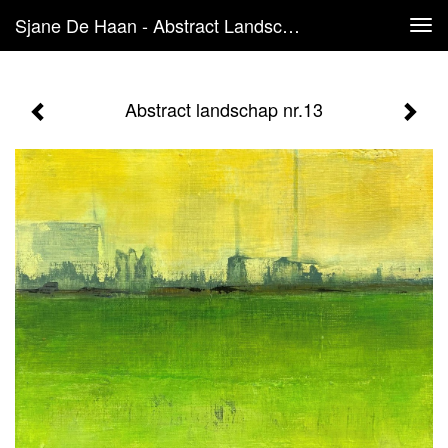
Sjane De Haan - Abstract Landschap Nr.13
Tog
navi
Abstract landschap nr.13