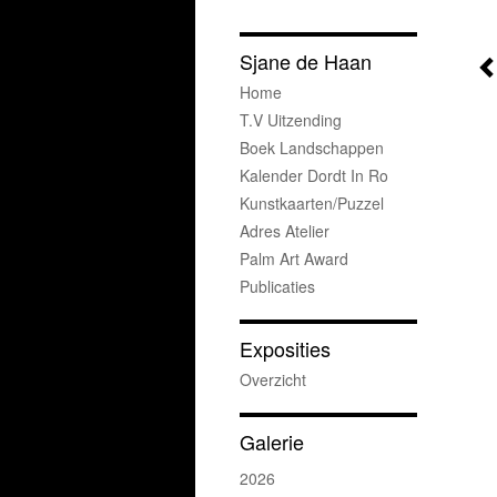
Sjane de Haan
Home
T.v Uitzending
Boek Landschappen
Kalender Dordt In Ro
Kunstkaarten/puzzel
Adres Atelier
Palm Art Award
Publicaties
Exposities
Overzicht
Galerie
2026