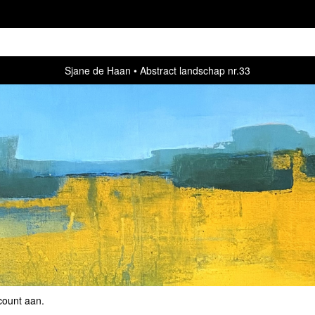
Sjane de Haan
Abstract landschap nr.33
count aan
.