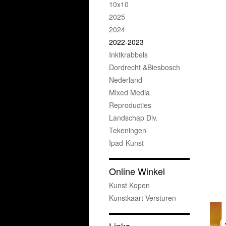
10x10
2025
2024
2022-2023
Inktkrabbels
Dordrecht &Biesbosch
Nederland
Mixed Media
Reproducties
Landschap Div.
Tekeningen
Ipad-Kunst
Online Winkel
Kunst Kopen
Kunstkaart Versturen