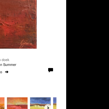
p doek
ian Summer
to