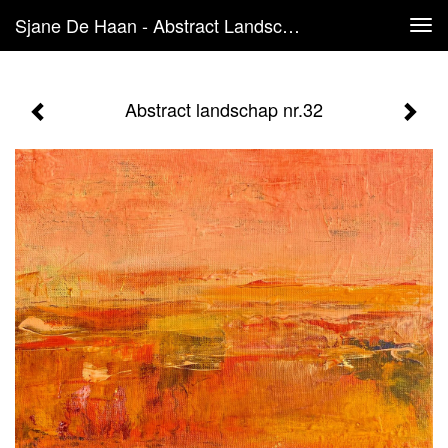
Sjane De Haan - Abstract Landschap Nr.32
Tog
navi
Abstract landschap nr.32