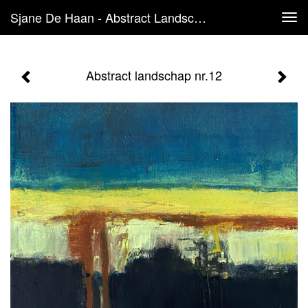
Sjane De Haan - Abstract Landschap Nr.12
Tog
navi
Abstract landschap nr.12