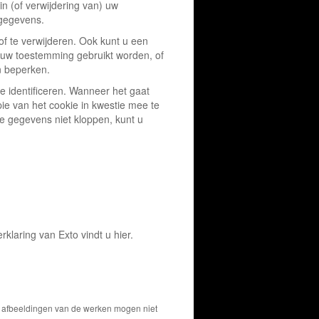
in (of verwijdering van) uw
 gegevens.
of te verwijderen. Ook kunt u een
uw toestemming gebruikt worden, of
n beperken.
 identificeren. Wanneer het gaat
e van het cookie in kwestie mee te
de gegevens niet kloppen, kunt u
klaring van Exto vindt u hier.
De afbeeldingen van de werken mogen niet