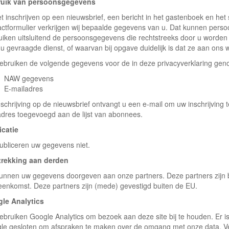
uik van persoonsgegevens
et inschrijven op een nieuwsbrief, een bericht in het gastenboek en het 
actformulier verkrijgen wij bepaalde gegevens van u. Dat kunnen pers
uiken uitsluitend de persoonsgegevens die rechtstreeks door u worden
 u gevraagde dienst, of waarvan bij opgave duidelijk is dat ze aan ons
gebruiken de volgende gegevens voor de in deze privacyverklaring ge
NAW gegevens
E-mailadres
nschrijving op de nieuwsbrief ontvangt u een e-mail om uw inschrijving
adres toegevoegd aan de lijst van abonnees.
icatie
publiceren uw gegevens niet.
trekking aan derden
kunnen uw gegevens doorgeven aan onze partners. Deze partners zijn b
eenkomst. Deze partners zijn (mede) gevestigd buiten de EU.
le Analytics
gebruiken Google Analytics om bezoek aan deze site bij te houden. Er
le gesloten om afspraken te maken over de omgang met onze data. Ve