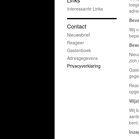
Links
toege
Interessante Links
adre
Beve
Contact
Wij 
Nieuwsbrief
bepe
Reageer
Bewa
Gastenboek
Nieu
Adresgegevens
zich 
Privacyverklaring
Gast
gege
Reac
opges
Wijz
Wij 
aanb
bent.
Inza