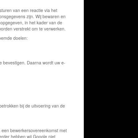
sturen van een reactie via het
oonsgegevens zijn. Wij bewaren en
 opgegeven, in het kader van de
 worden verstrekt om te verwerken.
noemde doelen:
 te bevestigen. Daarna wordt uw e-
etrokken bij de uitvoering van de
 is een bewerkersovereenkomst met
rder hebben wij Google niet