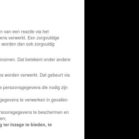
en van een reactie via het
ens verwerkt. Een zorgvuldige
 worden dan ook zorgvuldig
 genomen. Dat betekent onder andere
 worden verwerkt. Dat gebeurt via
de persoonsgegevens die nodig zijn
egevens te verwerken in gevallen
soonsgegevens te beschermen en
ken;
ter inzage te bieden, te