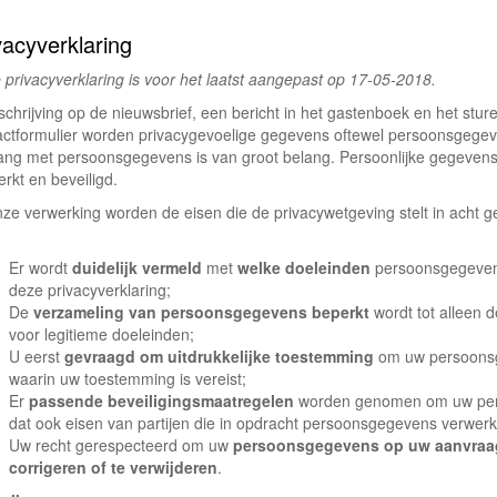
vacyverklaring
 privacyverklaring is voor het laatst aangepast op 17-05-2018.
nschrijving op de nieuwsbrief, een bericht in het gastenboek en het stur
actformulier worden privacygevoelige gegevens oftewel persoonsgegev
ng met persoonsgegevens is van groot belang. Persoonlijke gegevens
rkt en beveiligd.
onze verwerking worden de eisen die de privacywetgeving stelt in acht
Er wordt
duidelijk vermeld
met
welke doeleinden
persoonsgegevens
deze privacyverklaring;
De
verzameling van persoonsgegevens beperkt
wordt tot alleen 
voor legitieme doeleinden;
U eerst
gevraagd om uitdrukkelijke toestemming
om uw persoonsg
waarin uw toestemming is vereist;
Er
passende beveiligingsmaatregelen
worden genomen om uw per
dat ook eisen van partijen die in opdracht persoonsgegevens verwer
Uw recht gerespecteerd om uw
persoonsgegevens op uw aanvraag 
corrigeren of te verwijderen
.