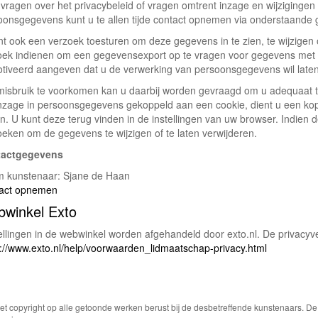
vragen over het privacybeleid of vragen omtrent inzage en wijzigingen 
oonsgegevens kunt u te allen tijde contact opnemen via onderstaande
nt ook een verzoek toesturen om deze gegevens in te zien, te wijzigen 
oek indienen om een gegevensexport op te vragen voor gegevens met 
tiveerd aangeven dat u de verwerking van persoonsgegevens wil late
isbruik te voorkomen kan u daarbij worden gevraagd om u adequaat te
nzage in persoonsgegevens gekoppeld aan een cookie, dient u een kopi
n. U kunt deze terug vinden in de instellingen van uw browser. Indien 
oeken om de gegevens te wijzigen of te laten verwijderen.
tactgegevens
 kunstenaar: Sjane de Haan
act opnemen
winkel Exto
llingen in de webwinkel worden afgehandeld door exto.nl. De privacyver
s://www.exto.nl/help/voorwaarden_lidmaatschap-privacy.html
Het copyright op alle getoonde werken berust bij de desbetreffende kunstenaars. 