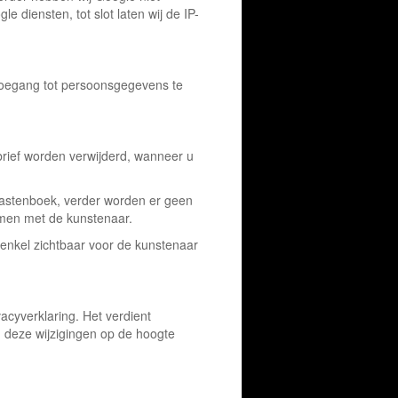
 diensten, tot slot laten wij de IP-
toegang tot persoonsgegevens te
brief worden verwijderd, wanneer u
 gastenboek, verder worden er geen
emen met de kunstenaar.
 enkel zichtbaar voor de kunstenaar
acyverklaring. Het verdient
 deze wijzigingen op de hoogte