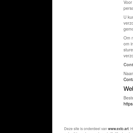
Voor 
pers
U ku
verz
gemo
Om m
om i
sture
verz
Con
Naam
Cont
Web
Beste
http
Deze site is onderdeel van
www.exto.art
. 