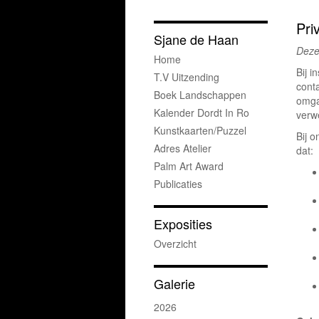
Pri
Sjane de Haan
Deze
Home
Bij i
T.v Uitzending
cont
Boek Landschappen
omga
Kalender Dordt In Ro
verwe
Kunstkaarten/puzzel
Bij 
Adres Atelier
dat:
Palm Art Award
Publicaties
Exposities
Overzicht
Galerie
2026