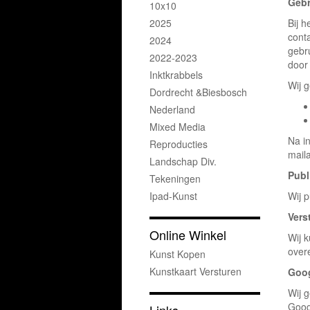
Gebr
10x10
2025
Bij h
cont
2024
gebr
2022-2023
door
Inktkrabbels
Wij 
Dordrecht &Biesbosch
Nederland
Mixed Media
Na i
Reproducties
mail
Landschap Div.
Publ
Tekeningen
Ipad-Kunst
Wij 
Vers
Online Winkel
Wij 
over
Kunst Kopen
Kunstkaart Versturen
Goog
Wij 
Goog