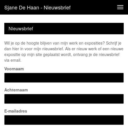
Sjane De Haan - Nieuwsbrief
Tog
navi
Nieuwsbrief
Wil je op de hoogte blijven van mijn werk en exposities? Schrijf je
dan hier in voor mijn nieuwsbrief. Als er nieuw werk of een nieuwe
expositie op mijn site geplaatst wordt, ontvang je de nieuwsbrief
via email.
Voornaam
Achternaam
E-mailadres