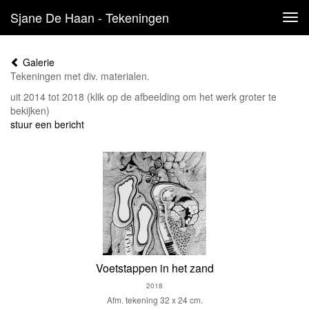
Sjane De Haan - Tekeningen
Tog
navi
Galerie
Tekeningen met div. materialen.
uit 2014 tot 2018
(klik op de afbeelding om het werk groter te
bekijken)
stuur een bericht
Voetstappen in het zand
2018
Afm. tekening 32 x 24 cm.