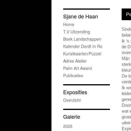
Pe
Sjane de Haan
Home
Sinds
T.v Uitzending
belan
Boek Landschappen
ik ‘
Kalender Dordt In Ro
de D
rivie
Kunstkaarten/puzzel
Mijn
Adres Atelier
ster
Palm Art Award
kleu
Ho
Publicaties
De l
verde
Ik w
Exposities
leid
Overzicht
gere
Door
wat 
Galerie
groei
uitei
2026
Expe