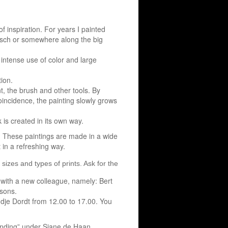
 inspiration. For years I painted
bosch or somewhere along the big
intense use of color and large
ion.
t, the brush and other tools. By
oincidence, the painting slowly grows
 is created in its own way.
er. These paintings are made in a wide
 in a refreshing way.
zes and types of prints. Ask for the possibilities without obligation.
 with a new colleague, namely: Bert
asons.
dje Dordt from 12.00 to 17.00. You
zending” under Sjane de Haan