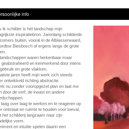
rsoonlijke info
 ik schilder is het landschap mijn
grijkste inspiratiebron. Jarenlang schilderde
s zomers buiten, vooral in de Alblasserwaard,
ordtse Biesbosch of ergens langs de grote
ren.
 landschappen waren herkenbaar maar
k geabstraheerd en kenmerkend door intens
rgebruik en grote vlakken.
eksche Waard
aatste jaren heeft mijn werk zich steeds
r ontwikkeld richting abstractie.
erk nu zonder vooropgezet plan en laat me
en door de verf, de kwast en andere
edschappen.
 laag over laag te werken en te reageren op
er ontstaat en ruimte te houden voor toeval,
t het schilderij langzaam naar zijn
ndelijke vorm.
riment en intuïtie spelen daarin een