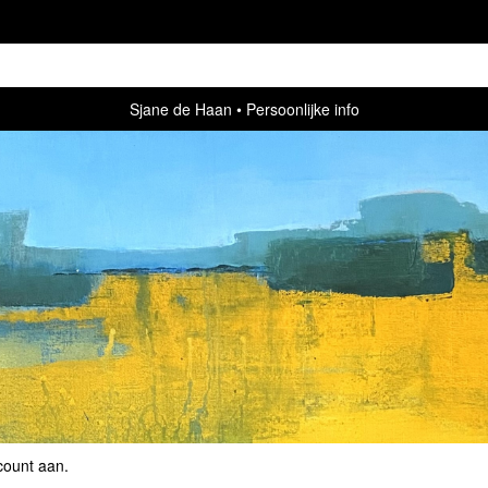
Sjane de Haan
Persoonlijke info
count aan
.