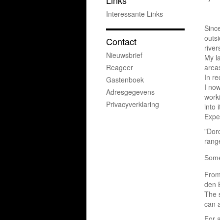
Links
Interessante Links
Since
outs
Contact
river
Nieuwsbrief
My l
Reageer
area
In re
Gastenboek
I now
Adresgegevens
worki
Privacyverklaring
into 
Exper
"Dord
range
Somet
From 
den B
The 
can 
For 