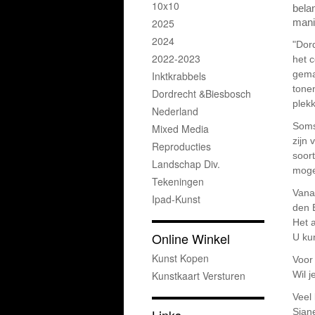
10x10
belan
2025
mani
2024
"Dord
2022-2023
het c
gema
Inktkrabbels
tone
Dordrecht &Biesbosch
plek
Nederland
S
oms
Mixed Media
zijn 
Reproducties
soor
Landschap Div.
moge
Tekeningen
Vanaf
Ipad-Kunst
den 
Het 
Online Winkel
U ku
Kunst Kopen
Voor
Kunstkaart Versturen
Wil j
Veel 
Sjan