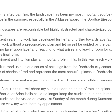
 I started painting, the landscape has been my most important source of
ide in the summer, especially in the Alblasserwaard, the Dordtse Bies
s.
andscapes are recognizable but highly abstracted and characterized by 
s.
cent years, my work has developed further and further towards abstract
 work without a preconceived plan and let myself be guided by the pain
ng layer upon layer and reacting to what arises and leaving room for c
its final form.
iment and intuition play an important role in this. In this way, each work
t in rood" is a unique series of paintings from the Dordrecht city cent
 of shades of red and represent the most beautiful places in Dordrecht
imes I also make a painting on the iPad. These are availble in various si
April 1, 2026, I will share my studio under the name "Grotekerksplein"
oer after Adrie Hello could no longer keep the studio due to health re
studio can be visited on every 1st Sunday of the month during Kunstron
also view my work there by appointment.
a broader picture of who I am, you can look under the heading " tv uit