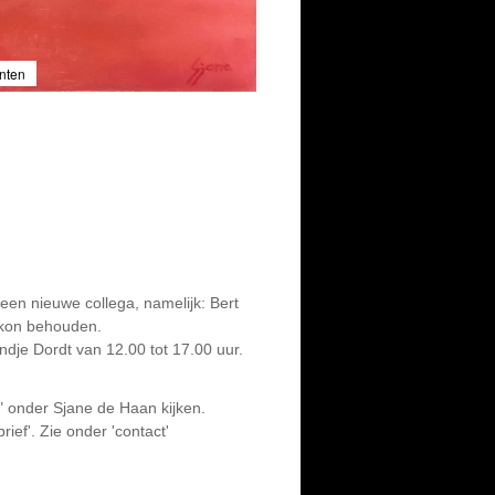
inten
 een nieuwe collega, namelijk: Bert
 kon behouden.
ndje Dordt van 12.00 tot 17.00 uur.
g" onder Sjane de Haan kijken.
ief'. Zie onder 'contact'