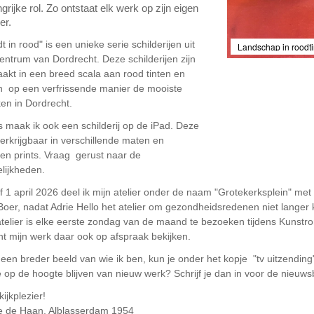
grijke rol. Zo ontstaat elk werk op zijn eigen
er.
t in rood" is een unieke serie schilderijen uit
Landschap in roodt
entrum van Dordrecht. Deze schilderijen zijn
akt in een breed scala aan rood tinten en
n op een verfrissende manier de mooiste
ken in Dordrecht.
 maak ik ook een schilderij op de iPad. Deze
verkrijgbaar in verschillende maten en
ten prints. Vraag gerust naar de
lijkheden.
 1 april 2026 deel ik mijn atelier onder de naam "Grotekerksplein" met
Boer, nadat Adrie Hello het atelier om gezondheidsredenen niet langer
atelier is elke eerste zondag van de maand te bezoeken tijdens Kunstro
nt mijn werk daar ook op afspraak bekijken.
 een breder beeld van wie ik ben, kun je onder het kopje "tv uitzendin
e op de hoogte blijven van nieuw werk? Schrijf je dan in voor de nieuwsbr
kijkplezier!
e de Haan, Alblasserdam 1954