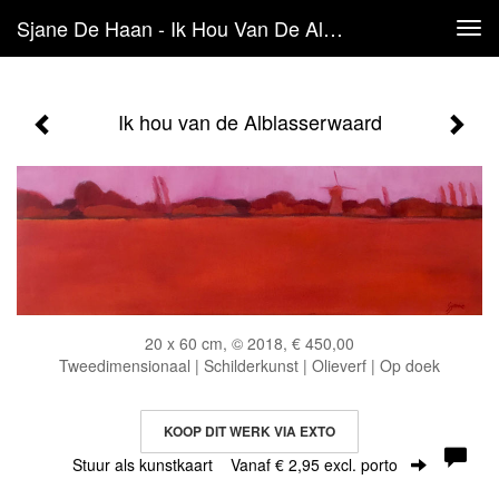
Sjane De Haan - Ik Hou Van De Alblasserwaard
Tog
navi
Ik hou van de Alblasserwaard
20 x 60 cm, © 2018, € 450,00
Tweedimensionaal | Schilderkunst | Olieverf | Op doek
KOOP DIT WERK VIA EXTO
Stuur als kunstkaart
Vanaf € 2,95 excl. porto