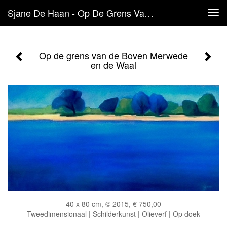
Sjane De Haan - Op De Grens Van De Boven Merwede En De Waal
Tog
navi
Op de grens van de Boven Merwede
en de Waal
40 x 80 cm, © 2015, € 750,00
Tweedimensionaal | Schilderkunst | Olieverf | Op doek