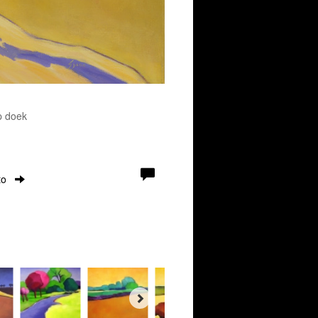
p doek
to