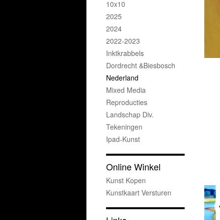
10x10
2025
2024
2022-2023
Inktkrabbels
Dordrecht &Biesbosch
Nederland
Mixed Media
Reproducties
Landschap Div.
Tekeningen
Ipad-Kunst
Online Winkel
Kunst Kopen
Kunstkaart Versturen