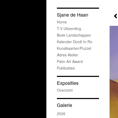
Sjane de Haan
Home
T.v Uitzending
Boek Landschappen
Kalender Dordt In Ro
Kunstkaarten/puzzel
Adres Atelier
Palm Art Award
Publicaties
Exposities
Overzicht
Galerie
2026