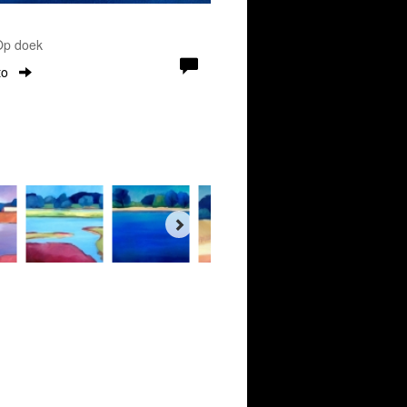
 Op doek
to