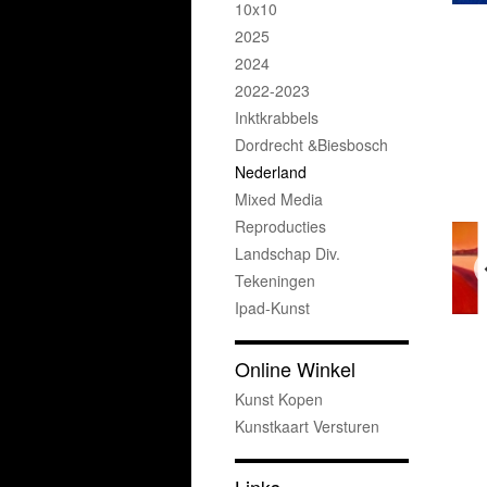
10x10
2025
2024
2022-2023
Inktkrabbels
Dordrecht &Biesbosch
Nederland
Mixed Media
Reproducties
Landschap Div.
Tekeningen
Ipad-Kunst
Online Winkel
Kunst Kopen
Kunstkaart Versturen