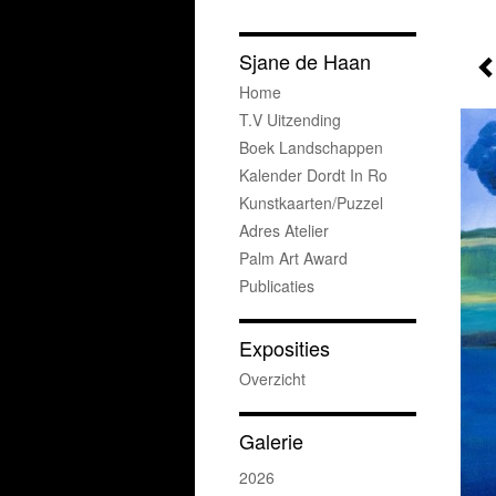
Sjane de Haan
Home
T.v Uitzending
Boek Landschappen
Kalender Dordt In Ro
Kunstkaarten/puzzel
Adres Atelier
Palm Art Award
Publicaties
Exposities
Overzicht
Galerie
2026