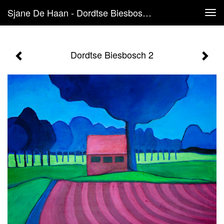
Sjane De Haan - Dordtse Biesbosch 2
Tog
navi
Dordtse Biesbosch 2